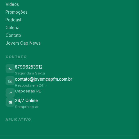
Vídeos
Promoções
Podcast
Galeria
Contato
Jovem Cap News
CONTATO
87996253912
📞
Segunda a Sexta
contato@jovemcapfm.com.br
✉️
Resposta em 24h
Capoeiras PE
📍
24/7 Online
📻
Sempre no ar
APLICATIVO