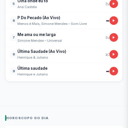
Olha onde eu tô
📉
5
Ana Castela
P Do Pecado (Ao Vivo)
➡️
6
Menos é Mais, Simone Mendes – Som Livre
Me ama ou me larga
📉
7
Simone Mendes – Universal
Última Saudade (Ao Vivo)
📈
8
Henrique & Juliano
Última saudade
➡️
9
Henrique e Juliano
HOROSCOPO DO DIA