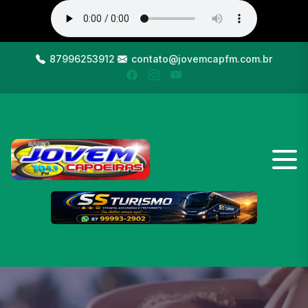
87996253912
contato@jovemcapfm.com.br