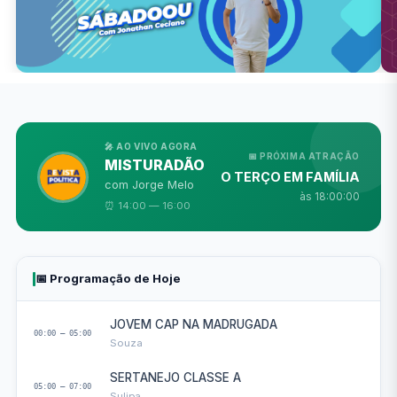
🎤 AO VIVO AGORA
📅 PRÓXIMA ATRAÇÃO
MISTURADÃO
O TERÇO EM FAMÍLIA
com Jorge Melo
às 18:00:00
⏰ 14:00 — 16:00
📅 Programação de Hoje
JOVEM CAP NA MADRUGADA
00:00 — 05:00
Souza
SERTANEJO CLASSE A
05:00 — 07:00
Sulipa