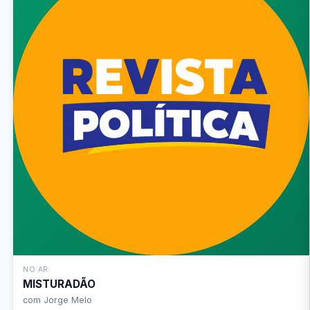
NO AR:
MISTURADÃO
com Jorge Melo