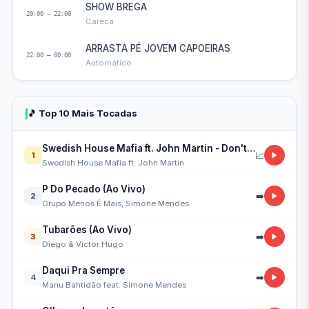
SHOW BREGA
20:00 — 22:00
Careca
ARRASTA PÉ JOVEM CAPOEIRAS
22:00 — 00:00
Automático
🎵 Top 10 Mais Tocadas
Swedish House Mafia ft. John Martin - Don't You Worry Child
📈
1
Swedish House Mafia ft. John Martin
P Do Pecado (Ao Vivo)
➡️
2
Grupo Menos É Mais, Simone Mendes
Tubarões (Ao Vivo)
➡️
3
Diego & Victor Hugo
Daqui Pra Sempre
➡️
4
Manu Bahtidão feat. Simone Mendes