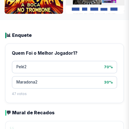
📊 Enquete
Quem Foi o Melhor Jogador1?
Pelé2
70%
Maradona2
30%
47 votos
💬 Mural de Recados