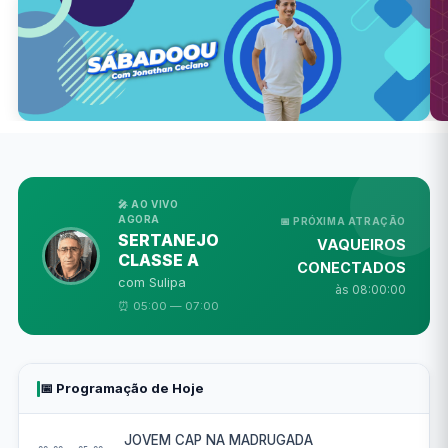
🎤 AO VIVO
AGORA
📅 PRÓXIMA ATRAÇÃO
SERTANEJO
VAQUEIROS
CLASSE A
CONECTADOS
com Sulipa
às 08:00:00
⏰ 05:00 — 07:00
📅 Programação de Hoje
JOVEM CAP NA MADRUGADA