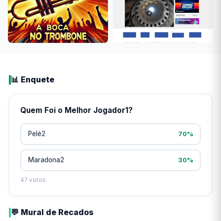
📊 Enquete
Quem Foi o Melhor Jogador1?
Pelé2
70%
Maradona2
30%
47 votos
💬 Mural de Recados