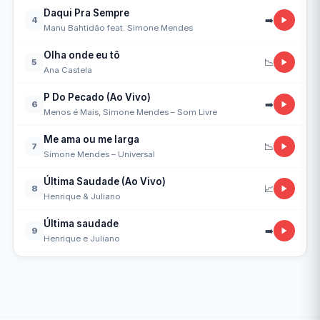
Daqui Pra Sempre
➡️
4
Manu Bahtidão feat. Simone Mendes
Olha onde eu tô
📉
5
Ana Castela
P Do Pecado (Ao Vivo)
➡️
6
Menos é Mais, Simone Mendes – Som Livre
Me ama ou me larga
📉
7
Simone Mendes – Universal
Última Saudade (Ao Vivo)
📈
8
Henrique & Juliano
Última saudade
➡️
9
Henrique e Juliano