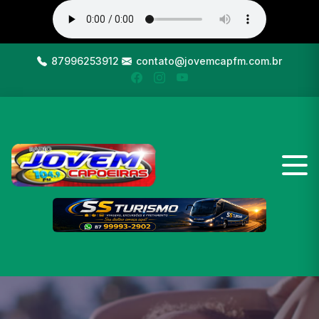
87996253912
contato@jovemcapfm.com.br