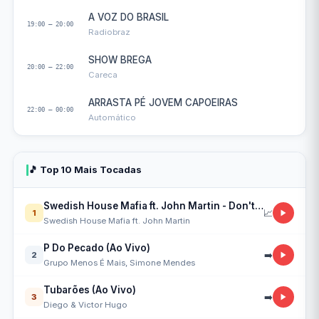
A VOZ DO BRASIL
19:00 — 20:00
Radiobraz
SHOW BREGA
20:00 — 22:00
Careca
ARRASTA PÉ JOVEM CAPOEIRAS
22:00 — 00:00
Automático
🎵 Top 10 Mais Tocadas
Swedish House Mafia ft. John Martin - Don't You Worry Child
📈
1
Swedish House Mafia ft. John Martin
P Do Pecado (Ao Vivo)
➡️
2
Grupo Menos É Mais, Simone Mendes
Tubarões (Ao Vivo)
➡️
3
Diego & Victor Hugo