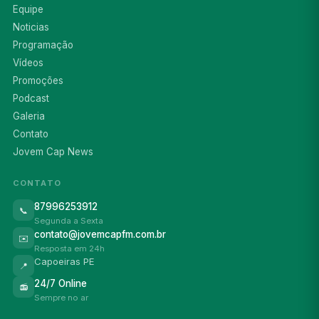
Equipe
Noticias
Programação
Vídeos
Promoções
Podcast
Galeria
Contato
Jovem Cap News
CONTATO
87996253912
📞
Segunda a Sexta
contato@jovemcapfm.com.br
✉️
Resposta em 24h
Capoeiras PE
📍
24/7 Online
📻
Sempre no ar