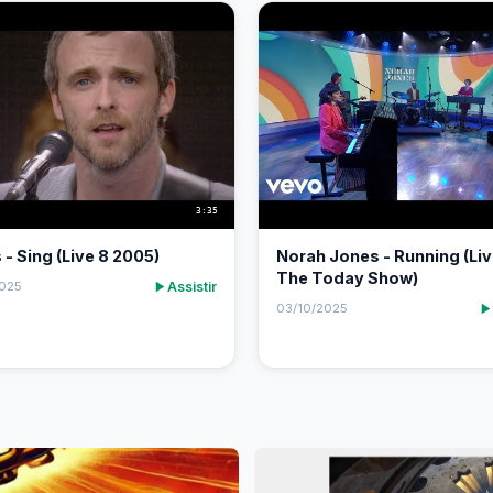
3:35
 - Sing (Live 8 2005)
Norah Jones - Running (Li
The Today Show)
Assistir
2025
03/10/2025