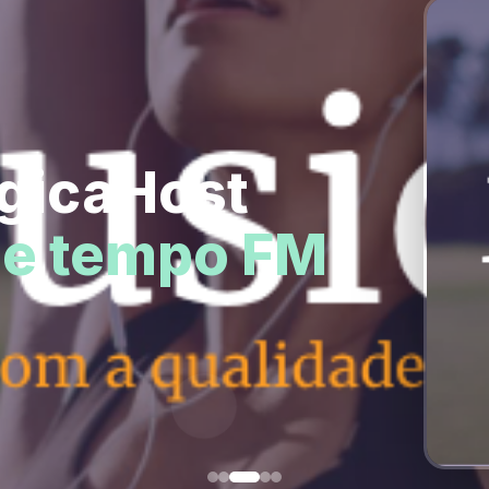
ogicaHost
e tempo FM