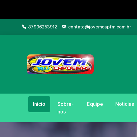
87996253912
contato@jovemcapfm.com.br
Início
Sobre-
Equipe
Noticias
nós