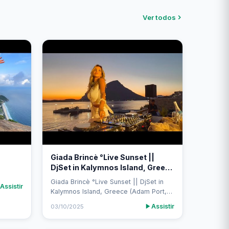
Ver todos
Giada Brincè °Live Sunset ||
DjSet in Kalymnos Island, Greece
(Adam Port, Black Coffee,
Giada Brincè °Live Sunset || DjSet in
Assistir
Rampa)
Kalymnos Island, Greece (Adam Port,
Black Coffee, Rampa)
Assistir
03/10/2025