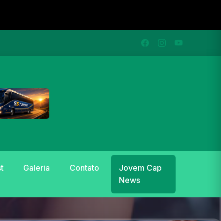
t
Galeria
Contato
Jovem Cap
News