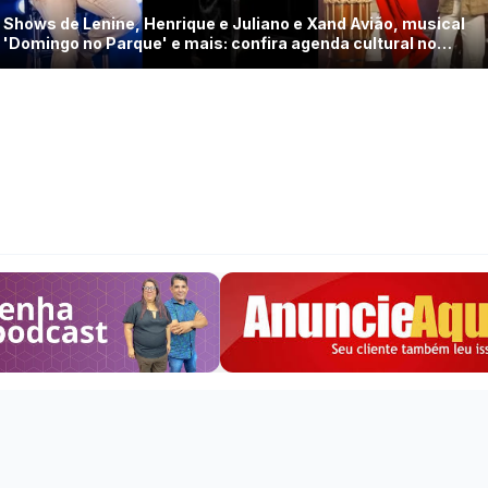
Shows de Lenine, Henrique e Juliano e Xand Avião, musical
'Domingo no Parque' e mais: confira agenda cultural no
Grande Recife